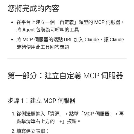
MCP 伺服器
您將完成的內容
版本紀錄
分割器
Lambda 工具
MCP
步驟 4：開啟 Claude 的
在平台上建立一個「自定義」類型的 MCP 伺服器，
Connectors 設定
任務
載入器
API 工具
搜尋引擎
將 Agent 包裝為可呼叫的工具
步驟 5：新增自訂
連結器
HTTP 工具
讀取網址
將 MCP 伺服器的端點 URL 加入 Claude，讓 Claude
Connector
能夠使用此工具回答問題
搜尋引擎
Agent 工具
MySQL
步驟 6：連接 Connector
MCP 伺服器
Athena 工具
Athena
第一部分：建立自定義 MCP 伺服器
步驟 7：使用平台帳號登入
資料集
OpenSearch 工具
OpenSearch
步驟 8：確認工具權限
儲存庫
MySQL 工具
檢索
步驟 1：建立 MCP 伺服器
步驟 9：在 Claude 中提問
變數
Redshift 工具
檢索器
從側邊欄進入「資源」，點擊「MCP 伺服器」，再
步驟 10：查看回答
點擊清單右上方的「+」按鈕。
Agent
排序器
填寫建立表單：
總結