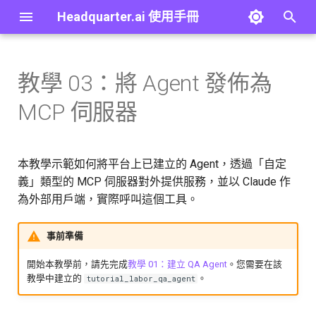
Headquarter.ai 使用手冊
打
字
教學 03：將 Agent 發佈為
概覽
建立 Agent
建立 Workflow
概覽
概覽
概覽
您將完成的內容
最佳實踐
第一個 Agent
概覽
概覽
概覽
進
MCP 伺服器
行
快速開始
Copilot
編輯器介面導覽
大型語言模型
群組
個人資料
第一部分：建立自定義 MCP
疑難排解
第一個工作流程
內建工具
JSONPath 語法
大型語言模型
伺服器
搜
本教學示範如何將平台上已建立的 Agent，透過「自定
概念
Agent 設定總覽
開始與結束節點
嵌入模型
使用者
安全
詞彙表
檢索工具
Template 語法
結構化大型語言模型
尋
義」類型的 MCP 伺服器對外提供服務，並以 Claude 作
步驟 1：建立 MCP 伺服器
通用介面元件
工具設定
流程控制節點
樣板
使用者對話記錄
API 金鑰
常見問題
為外部用戶端，實際呼叫這個工具。
搜尋引擎工具
變數 (Variable)
Agent
步驟 2：新增 Agent 工具
與 Agent 對話
使用樣板建立
知識庫
身分驗證
工作流程工具
外部記憶體
Lambda
事前準備
步驟 3：儲存並記下端點
開始本教學前，請先完成
教學 01：建立 QA Agent
。您需要在該
URL
版本紀錄
變數與資料引用
檢索器
應用程式 API 金鑰
MCP 伺服器工具
進階：Path Parameters
程式碼
教學中建立的
。
tutorial_labor_qa_agent
第二部分：在 Claude 連接
執行與查看結果
排序器
用量
技能工具
進階：外部記憶體語法
HTTPS API