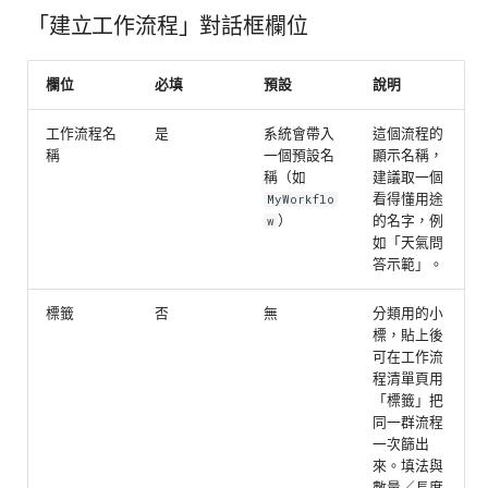
「建立工作流程」對話框欄位
欄位
必填
預設
說明
工作流程名
是
系統會帶入
這個流程的
稱
一個預設名
顯示名稱，
稱（如
建議取一個
看得懂用途
MyWorkflo
）
的名字，例
w
如「天氣問
答示範」。
標籤
否
無
分類用的小
標，貼上後
可在工作流
程清單頁用
「標籤」把
同一群流程
一次篩出
來。填法與
數量／長度