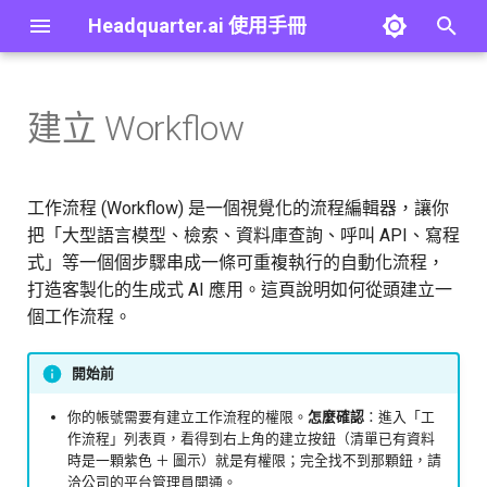
Headquarter.ai 使用手冊
打
字
建立 Workflow
概覽
建立 Agent
建立方式
概覽
概覽
概覽
概覽
概覽
概覽
最佳實踐
第一個 Agent
概覽
進
行
快速開始
Copilot
操作步驟：從空白開始
JSONPath 語法
大型語言模型
大型語言模型
群組
個人資料
前置準備：建立知識庫
疑難排解
第一個工作流程
內建工具
工作流程 (Workflow) 是一個視覺化的流程編輯器，讓你
搜
把「大型語言模型、檢索、資料庫查詢、呼叫 API、寫程
概念
Agent 設定總覽
Template 語法
結構化大型語言模型
嵌入模型
使用者
安全
教學 01：建立 QA Agent
詞彙表
「建立工作流程」對話框欄
檢索工具
式」等一個個步驟串成一條可重複執行的自動化流程，
尋
位
打造客製化的生成式 AI 應用。這頁說明如何從頭建立一
通用介面元件
工具設定
變數 (Variable)
Agent
樣板
使用者對話記錄
API 金鑰
教學 02：為 Agent 連接 MCP
常見問題
搜尋引擎工具
個工作流程。
建立後會看到什麼
工具
與 Agent 對話
外部記憶體
Lambda
知識庫
身分驗證
工作流程工具
開始前
下一步
教學 03：將 Agent 發佈為
MCP 伺服器
版本紀錄
進階：Path Parameters
程式碼
檢索器
應用程式 API 金鑰
MCP 伺服器工具
你的帳號需要有建立工作流程的權限。
怎麼確認
：進入「工
作流程」列表頁，看得到右上角的建立按鈕（清單已有資料
時是一顆紫色 ＋ 圖示）就是有權限；完全找不到那顆鈕，請
教學 04：建立 RAG Workflow
進階：外部記憶體語法
HTTPS API
排序器
用量
技能工具
洽公司的平台管理員開通。