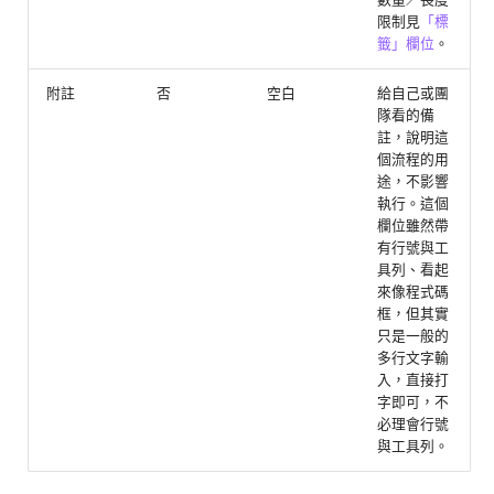
限制見
「標
籤」欄位
。
附註
否
空白
給自己或團
隊看的備
註，說明這
個流程的用
途，不影響
執行。這個
欄位雖然帶
有行號與工
具列、看起
來像程式碼
框，但其實
只是一般的
多行文字輸
入，直接打
字即可，不
必理會行號
與工具列。