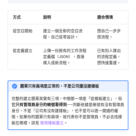
文字
技能
方式
說明
適合情境
資料轉換
從空白開始
建立一個全新的空白流
想自己一步步
傳遞資料
程，自己從零設計。
搭流程。
從定義建立
上傳一份既有的工作流程
已有別人匯出
執行同步工作流程
定義檔（JSON），直接
的流程定義，
匯入成新流程。
想快速重建。
執行工作流程
查看工作流程執行
選單只有兩項是正常的，不是公司還沒建樣板
完整的建立選單其實有三項，中間那一項是「從樣板建立」，但
它只有管理員身分的帳號看得到
——判斷依據是帳號有沒有管理員
身分，不是「公司有沒有建樣板」，也不是可以逐一開通的權
限。如果你的選單只有兩項，就代表你不是管理員，不必去找樣
板在哪裡。詳見
使用樣板建立
。