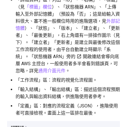
（見
「標籤」欄位
）、「狀態機器 ARN」、「上傳
輸入至外部記憶體」（預設為「否」；這是給輸入資
料很大、塞不進一般欄位時用的進階選項，見
外部記
憶體
）、「狀態」、「版本」、「建立者」、「更新
者」、「最後更新」，右上角還有一排操作圖示（見
下）。「建立者」「更新者」是建立與最後修改這個
工作流程的使用者，由平台自動建立時顯示「系
統」。「狀態機器 ARN」旁的
開啟連結會導向底
層 AWS 主控台，一般使用者多半會看到錯誤頁，可
忽略，詳見
通用介面元件
。
「工作流程」區：流程的視覺化流程圖。
「輸入結構」、「輸出結構」區：描述這個流程預期
的輸入與輸出資料結構，供進階使用者參考。
「定義」區：對應的流程定義（JSON），進階使用
者可直接檢視。畫面上這一區排在最後。