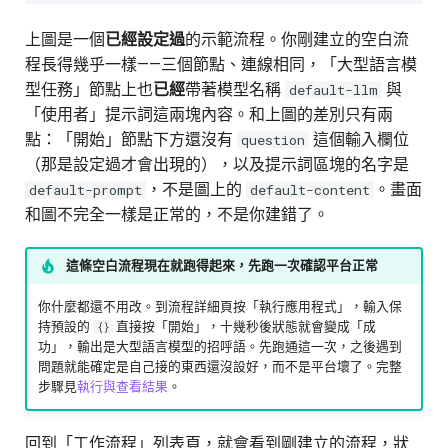
上圖是一個
已經設定過
的示範流程。你剛建立的空白流
程長得幾乎一樣——三個節點、連線相同，「大型語言模
型任務」節點上也
已經
帶著模型名稱
與
default-llm
「使用者」提示詞這兩塊內容。和上圖的差別只有兩
點：「開始」節點下方還沒有
這個輸入欄位
question
（那是設定過才會出現的），以及提示詞區塊的名字是
，不是圖上的
。畫面
default-prompt
default-content
和圖不完全一樣是正常的，不是你建錯了。
這條空白流程現在就跑得起來，先跑一次確認平台正常
你什麼都還不用改。到流程詳細頁按「執行應用程式」，輸入保
持預設的
直接按「開始」，十幾秒後狀態就會變成「成
{}
功」，輸出是大型語言模型的招呼語。先跑通這一次，之後遇到
問題就能確定是自己接的東西還沒設好，而不是平台壞了。完整
步驟見
執行與查看結果
。
回到「工作流程」列表頁，就會看到剛建立的流程，狀