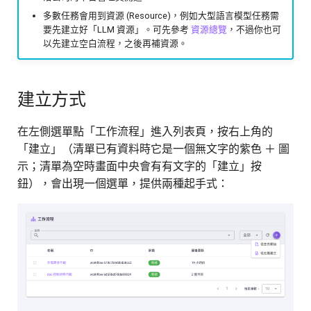
多數任務會用到資源 (Resource)，例如大型語言模型任務需
MCP
分割器
Lambda 工具
要先建立好「LLM 資源」。可先參考
資源總覽
，不過你也可
以先建立空白流程，之後再補資源。
搜尋引擎
載入器
API 工具
讀取網址
連結器
HTTP 工具
建立方式
MySQL
搜尋引擎
Agent 工具
在左側選單點「工作流程」進入列表頁，按右上角的
「建立」（清單已有資料時它是一個無文字的紫色 ＋ 圖
Athena
MCP 伺服器
Athena 工具
示；清單為空時畫面中央會有有文字的「建立」按
鈕），會出現一個選單，提供兩種起手式：
OpenSearch
資料集
OpenSearch 工具
檢索
儲存庫
MySQL 工具
檢索器
變數
Redshift 工具
排序器
Agent