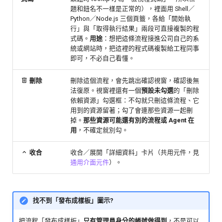
題和鈕名不一樣是正常的），裡面用 Shell／
Python／Node.js 三個頁籤，各給「開始執
行」與「取得執行結果」兩段可直接複製的程
式碼。
用途
：想把這條流程接進公司自己的系
統或網站時，把這裡的程式碼複製給工程同事
即可，不必自己看懂。
刪除
刪除這個流程，會先跳出確認視窗，確認後無
法復原。視窗裡還有一個
預設未勾選
的「刪除
依賴資源」勾選框：不勾就只刪這條流程、它
用到的資源留著；勾了會連那些資源一起刪
掉。
那些資源可能還有別的流程或 Agent 在
用
，不確定就別勾。
收合
收合／展開「詳細資料」卡片（共用元件，見
通用介面元件
）。
找不到「發布成樣板」圖示?
把流程「發布成樣板」
只有管理員身分的帳號做得到
，不是可以