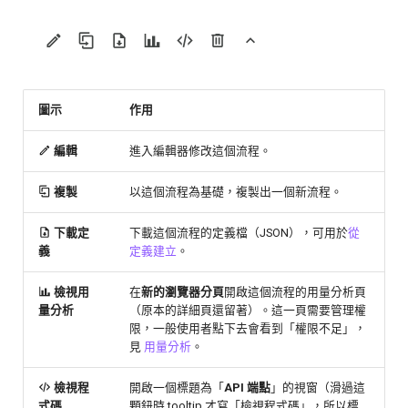
圖示
作用
編輯
進入編輯器修改這個流程。
複製
以這個流程為基礎，複製出一個新流程。
下載定
下載這個流程的定義檔（JSON），可用於
從
義
定義建立
。
檢視用
在
新的瀏覽器分頁
開啟這個流程的用量分析頁
量分析
（原本的詳細頁還留著）。這一頁需要管理權
限，一般使用者點下去會看到「權限不足」，
見
用量分析
。
檢視程
開啟一個標題為「
API 端點
」的視窗（滑過這
式碼
顆鈕時 tooltip 才寫「檢視程式碼」，所以標