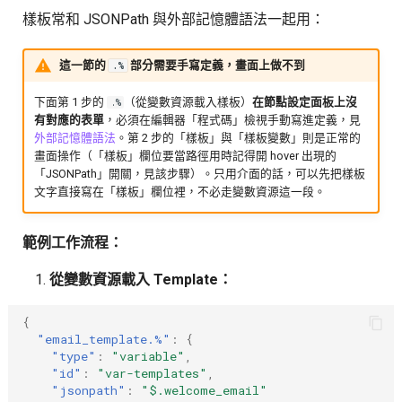
樣板常和 JSONPath 與外部記憶體語法一起用：
這一節的
部分需要手寫定義，畫面上做不到
.%
下面第 1 步的
（從變數資源載入樣板）
在節點設定面板上沒
.%
有對應的表單
，必須在編輯器「程式碼」檢視手動寫進定義，見
外部記憶體語法
。第 2 步的「樣板」與「樣板變數」則是正常的
畫面操作（「樣板」欄位要當路徑用時記得開 hover 出現的
「JSONPath」開關，見該步驟）。只用介面的話，可以先把樣板
文字直接寫在「樣板」欄位裡，不必走變數資源這一段。
範例工作流程：
從變數資源載入 Template：
{
"email_template.%"
:
{
"type"
:
"variable"
,
"id"
:
"var-templates"
,
"jsonpath"
:
"$.welcome_email"