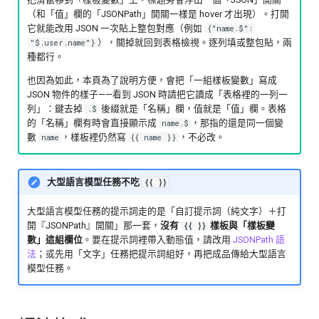
（和「值」欄的「JSONPath」開關一樣是 hover 才出現）。打開
它就能改用 JSON 一次貼上整包對應（例如
{"name.$":
），關掉就回到表格檢視。逐列填或整包貼，兩
"$.user.name"}
種都行。
也因為如此，本頁為了說明方便，會把「一組樣板變數」寫成
JSON 物件的樣子——看到 JSON 時請把它讀成「表格裡的一列一
列」：鍵去掉
後綴就是「名稱」欄，值就是「值」欄。表格
.$
的「名稱」欄有時會直接顯示成
，那指的還是同一個變
name.$
數
，樣板裡仍然寫
，不必改。
name
{{ name }}
大型語言模型任務不吃
{{ }}
大型語言模型任務的提示詞走的是「自訂提示詞（純文字）＋打
開『JSONPath』開關」那一套，
沒有
樣板與「樣板變
{{ }}
數」這組欄位
。要在提示詞裡帶入動態值，請改用
JSONPath 語
法
；或先用「文字」任務把提示詞組好，再把成品傳給大型語言
模型任務。