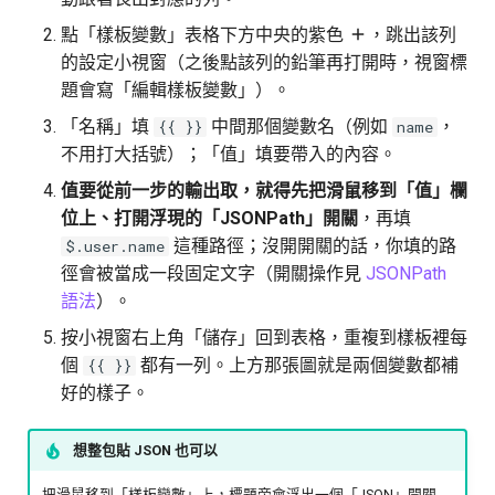
點「樣板變數」表格下方中央的紫色
，跳出該列
的設定小視窗（之後點該列的鉛筆再打開時，視窗標
題會寫「編輯樣板變數」）。
「名稱」填
中間那個變數名（例如
，
{{ }}
name
不用打大括號）；「值」填要帶入的內容。
值要從前一步的輸出取，就得先把滑鼠移到「值」欄
位上、打開浮現的「JSONPath」開關
，再填
這種路徑；沒開開關的話，你填的路
$.user.name
徑會被當成一段固定文字（開關操作見
JSONPath
語法
）。
按小視窗右上角「儲存」回到表格，重複到樣板裡每
個
都有一列。上方那張圖就是兩個變數都補
{{ }}
好的樣子。
想整包貼 JSON 也可以
把滑鼠移到「樣板變數」上，標題旁會浮出一個「JSON」開關