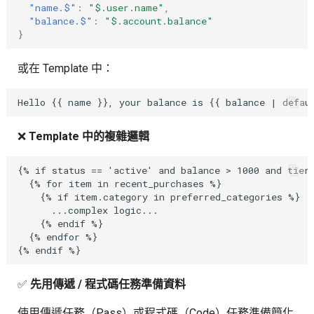
"name.$"
:
"$.user.name"
,
"balance.$"
:
"$.account.balance"
}
或在 Template 中：
❌
Template 中的複雜邏輯
{% if status == 'active' and balance > 1000 and tier 
  {% for item in recent_purchases %}

    {% if item.category in preferred_categories %}

      ...complex logic...

    {% endif %}

  {% endfor %}

✅
先用傳遞 / 程式碼任務準備資料
使用傳遞任務（Pass）或程式碼（Code）任務準備簡化