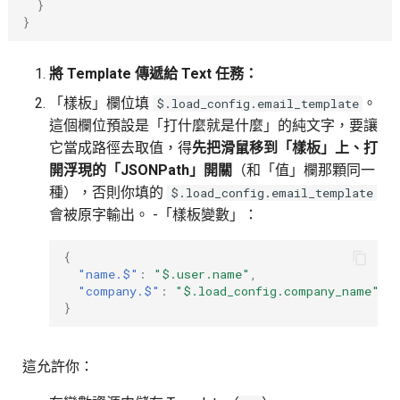
}
}
將 Template 傳遞給 Text 任務：
「樣板」欄位填
。
$.load_config.email_template
這個欄位預設是「打什麼就是什麼」的純文字，要讓
它當成路徑去取值，得
先把滑鼠移到「樣板」上、打
開浮現的「JSONPath」開關
（和「值」欄那顆同一
種），否則你填的
$.load_config.email_template
會被原字輸出。 -「樣板變數」：
{
"name.$"
:
"$.user.name"
,
"company.$"
:
"$.load_config.company_name"
}
這允許你：