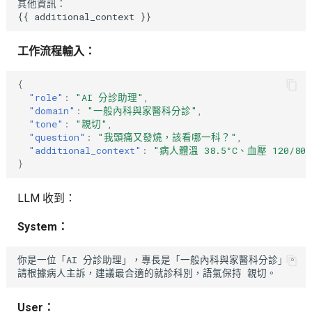
其他資訊：

工作流程輸入：
{
"role"
:
"AI 分診助理"
,
"domain"
:
"一般內科與家醫科分診"
,
"tone"
:
"親切"
,
"question"
:
"我頭痛又發燒，該看哪一科？"
,
"additional_context"
:
"病人體溫 38.5°C、血壓 120/80
}
LLM 收到：
System：
你是一位「AI 分診助理」，專長是「一般內科與家醫科分診」。

User：