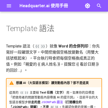
Headquarter.ai 使用手冊
打
字
Template 語法
概覽
建立 Agent
在畫面上怎麼做
概覽
概覽
概覽
概覽
概覽
最佳實踐
第一個 Agent
概覽
進
行
快速開始
Copilot
語法格式
大型語言模型
大型語言模型
群組
個人資料
前置準備：建立知識庫
疑難排解
第一個工作流程
內建工具
Template 語法（
）就像
Word 的合併列印
：你先
{{ }}
搜
寫好一段罐頭文字，中間挖幾個空格放變數名（用雙大
概念
Agent 設定總覽
基本使用
結構化大型語言模型
嵌入模型
使用者
安全
教學 01：建立 QA Agent
詞彙表
檢索工具
括號框起來），平台執行時會把每個空格換成真正的
尋
值。例如「親愛的 {{ 病人姓名 }}，提醒您 {{ 看診日期 }}
通用介面元件
工具設定
Agent
樣板
使用者對話記錄
API 金鑰
教學 02：為 Agent 連接 MCP
常見問題
簡單變數替換
搜尋引擎工具
的回診…」。
工具
與 Agent 對話
Lambda
知識庫
身分驗證
多個變數
工作流程工具
想讓 AI（大型語言模型）讀到動態內容？那不是這頁
教學 03：將 Agent 發佈為
MCP 伺服器
版本紀錄
實用範例
程式碼
檢索器
應用程式 API 金鑰
MCP 伺服器工具
這頁的
主要給
Text 任務（文字）
用。如果你的目標是
{{ }}
「把使用者的問題等動態內容帶進 AI 的提示詞」，目前平台的大
型語言模型步驟
走的是
JSONPath 語法
（打開欄位的
教學 04：建立 RAG Workflow
HTTPS API
排序器
用量
範例 1：使用 Text 任務的回
技能工具
「JSONPath」開關），不是
。先確認你要的是哪一種，
{{ }}