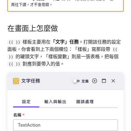
診提醒 Email
再往下讀，才不會用錯。
MCP
分割器
Lambda 工具
範例 2：動態 Prompt（概念
示意）
搜尋引擎
載入器
API 工具
在畫面上怎麼做
範例 3：結合前一個任務輸
讀取網址
連結器
HTTP 工具
樣板主要用在
「文字」任務
。打開該任務的設定
{{ }}
出
面板，你會看到上下兩個欄位：「樣板」寫那段帶
{{
MySQL
搜尋引擎
Agent 工具
的罐頭文字，「樣板變數」則是一張表格，把每個
}}
存取巢狀資料
對應到要帶入的值。
{{ }}
Athena
MCP 伺服器
Athena 工具
在「樣板變數」中使用
JSONPath
OpenSearch
資料集
OpenSearch 工具
結合其他語法
檢索
儲存庫
MySQL 工具
最佳實踐
檢索器
變數
Redshift 工具
常見錯誤
排序器
Agent