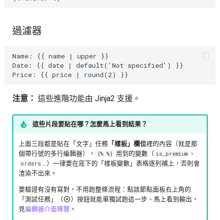
過濾器
Name: {{ name | upper }}

Date: {{ date | default('Not specified') }}

注意：
這些進階功能由 Jinja2 支援。
這些片段要貼在哪？怎麼馬上看到結果？
上面三段都是貼在「文字」任務
「樣板」欄位
裡的內容（就是那
個帶行號的多行編輯器），
用到的變數（
、
{% %}
is_premium
…）一律要在底下的「樣板變數」表格逐列補上，否則會
orders
渲染不出來。
要驗證有沒有寫對，不用跑整條流程：點該節點面板右上角的
「測試任務」（
）按鈕就能單獨試跑這一步、馬上看到輸出，
見
編輯器介面導覽
。