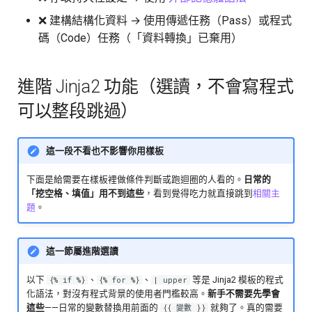
❌ 建構結構化資料 → 使用傳遞任務（Pass）或程式
碼（Code）任務（「資料轉換」已棄用）
進階 Jinja2 功能（選讀，不會寫程式
可以整段跳過）
這一段不看也不影響你用樣板
下面是給需要在樣板裡做條件判斷或跑迴圈的人看的。
日常的
「挖空格、填值」用不到這些
，看到覺得吃力就直接跳到
相關主
題
。
這一節屬進階選讀
以下
、
、
等是 Jinja2 模板的程式
{% if %}
{% for %}
| upper
化語法，對沒有程式背景的使用者門檻較高。
新手不需要先學會
這些
——日常的變數替換用前面的
就夠了。真的需要
{{ 變數 }}