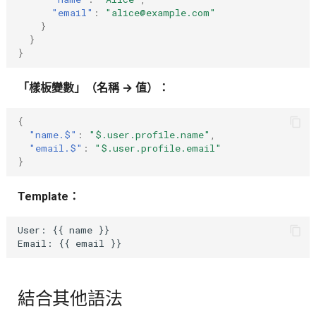
"email"
:
"alice@example.com"
}
}
}
「樣板變數」（名稱 → 值）：
{
"name.$"
:
"$.user.profile.name"
,
"email.$"
:
"$.user.profile.email"
}
Template：
User: {{ name }}

結合其他語法