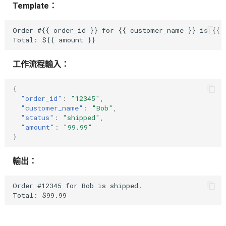
Template：
Order #{{ order_id }} for {{ customer_name }} is {{ s
工作流程輸入：
{
"order_id"
:
"12345"
,
"customer_name"
:
"Bob"
,
"status"
:
"shipped"
,
"amount"
:
"99.99"
}
輸出：
Order #12345 for Bob is shipped.
