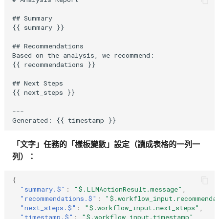
## Summary

{{ summary }}

## Recommendations

Based on the analysis, we recommend:

{{ recommendations }}

## Next Steps

{{ next_steps }}

---

「文字」任務的「樣板變數」設定（讀成表格的一列一
列）：
{
"summary.$"
:
"$.LLMActionResult.message"
,
"recommendations.$"
:
"$.workflow_input.recommenda
"next_steps.$"
:
"$.workflow_input.next_steps"
,
"timestamp.$"
:
"$.workflow_input.timestamp"