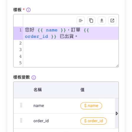
何時使用 Template 語法
文字
技能
進階 Jinja2 功能（選讀，不會
資料轉換
寫程式可以整段跳過）
傳遞資料
條件渲染
執行同步工作流程
迴圈
執行工作流程
過濾器
查看工作流程執行
相關主題