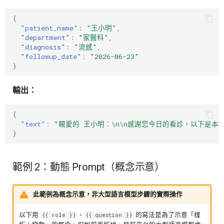
{
"patient_name"
:
"王小明"
,
"department"
:
"家醫科"
,
"diagnosis"
:
"流感"
,
"followup_date"
:
"2026-06-23"
}
輸出：
{
"text"
:
"親愛的 王小明：\n\n感謝您今日的看診，以下是本次的後
}
範例 2：動態 Prompt（概念示意）
此範例為概念示意，非大型語言模型步驟的實際操作
以下用
、
的寫法是為了示意「樣
{{ role }}
{{ question }}