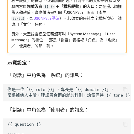
板＋變數」的概念。但如前面所述，目前平台的大型語言模型步
驟內容區塊
並沒有
＋「樣板變數」的入口
；要在提示詞裡
{{ }}
帶入動態值，實際做法是打開「JSONPath」開關（產生
，見
JSONPath 語法
）。若你要的是純文字樣板渲染，請
text.$
改用「文字」任務。
另外，大型語言模型任務
沒有
叫「System Message」「User
Message」的欄位——那是「對話」表格裡「角色」為「系統」
／「使用者」的那一列。
示意設定：
「對話」中角色為「系統」的訊息：
你是一位「{{ role }}」，專長是「{{ domain }}」。

「對話」中角色為「使用者」的訊息：
{{ question }}
