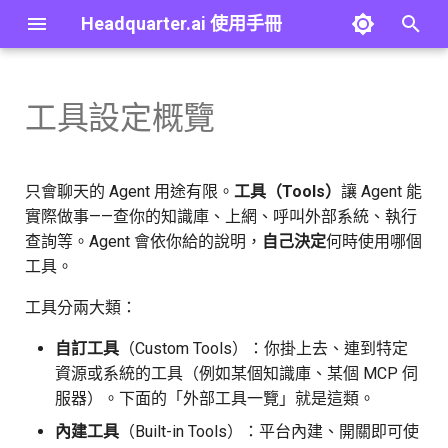
Headquarter.ai 使用手冊
打
字
工具設定概覽
概覽
外部工具一覽（自訂工具）
建立 Workflow
概覽
概覽
概覽
概覽
最佳實踐
第一個 Agent
概覽
概覽
進
行
快速開始
每個工具都有的共通欄位
編輯器介面導覽
大型語言模型
群組
個人資料
前置準備：建立知識庫
疑難排解
第一個工作流程
JSONPath 語法
大型語言模型
只會聊天的 Agent 用途有限。
工具（Tools）
讓 Agent 能
搜
實際做事——查你的知識庫、上網、呼叫外部系統、執行
概念
下一步
開始與結束節點
嵌入模型
使用者
安全
教學 01：建立 QA Agent
詞彙表
Template 語法
結構化大型語言模型
查詢等。Agent 會依你給的說明，
自己決定
何時使用哪個
尋
工具。
通用介面元件
流程控制節點
樣板
使用者對話記錄
API 金鑰
教學 02：為 Agent 連接 MCP
常見問題
變數 (Variable)
Agent
工具
工具分兩大類：
使用樣板建立
知識庫
身分驗證
外部記憶體
Lambda
自訂工具
（Custom Tools）：你掛上去、連到特定
教學 03：將 Agent 發佈為
資源或系統的工具（例如某個知識庫、某個 MCP 伺
MCP 伺服器
變數與資料引用
檢索器
應用程式 API 金鑰
進階：Path Parameters
程式碼
服器）。下面的「外部工具一覽」就是這類。
教學 04：建立 RAG Workflow
執行與查看結果
排序器
用量
進階：外部記憶體語法
HTTPS API
內建工具
（Built-in Tools）：平台內建、開關即可使