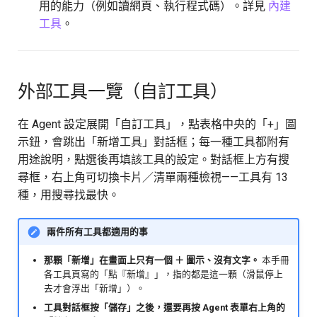
用的能力（例如讀網頁、執行程式碼）。詳見
內建
版本紀錄
分割器
MCP
工具
。
任務
載入器
搜尋引擎
外部工具一覽（自訂工具）
連結器
讀取網址
在 Agent 設定展開「自訂工具」，點表格中央的「+」圖
搜尋引擎
MySQL
示鈕，會跳出「新增工具」對話框；每一種工具都附有
用途說明，點選後再填該工具的設定。對話框上方有搜
MCP 伺服器
Athena
尋框，右上角可切換卡片／清單兩種檢視——工具有 13
資料集
種，用搜尋找最快。
OpenSearch
儲存庫
檢索
兩件所有工具都適用的事
那顆「新增」在畫面上只有一個 ＋ 圖示、沒有文字。
本手冊
變數
檢索器
各工具頁寫的「點『新增』」，指的都是這一顆（滑鼠停上
去才會浮出「新增」）。
Agent
排序器
工具對話框按「儲存」之後，還要再按 Agent 表單右上角的