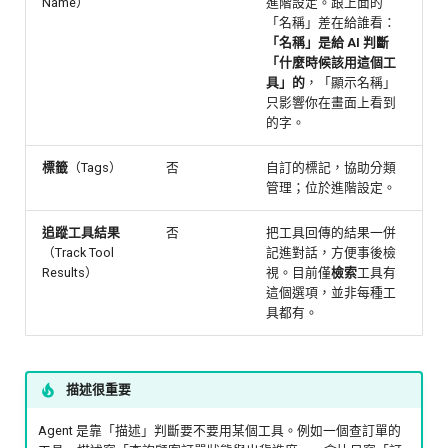
Name）
進階設定。跟上面的
「名稱」差在給誰看：
「名稱」是給 AI 判斷
「什麼時候該用這個工
具」的
，「顯示名稱」
只影響你在畫面上看到
的字。
標籤
（Tags）
否
自訂的標記，協助分類
管理；位於進階設定。
追蹤工具結果
否
把工具回傳的結果一併
（Track Tool
記進對話，方便事後檢
Results）
視。目前僅
檢索
工具有
這個選項，並非每種工
具都有。
描述很重要
Agent 是靠「描述」判斷要不要用某個工具。例如一個查訂單的