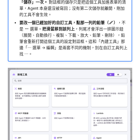
「儲存」一次。
對話框的儲存只是把這個工具加進表單的清
技能
文字
單，Agent 本身還沒被寫回；沒有第二次儲存就離開，剛加
的工具不會生效。
資料轉換
要改一個已經加好的自訂工具，點那一列的鉛筆（
）
，不
是
選單。
把滑鼠移到該列上
，列尾才會浮出一排圖示鈕
（展開、自動換行、複製、下載、放大、鉛筆、刪除），鉛
傳遞資料
筆會重新打開這個工具的設定對話框。這和「內建工具」那
邊「⋯ 選單 → 編輯」是兩套不同的機制，別在自訂工具列上
執行同步工作流程
找 ⋯。
執行工作流程
查看工作流程執行