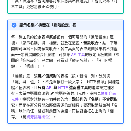
工具，描述寫「查詢顧客訂單狀態與出貨進度」，會比只寫「訂
單工具」更容易被正確使用。
顯示名稱／標籤在「進階設定」裡
每一種工具的設定表單底部都有一個可展開的「進階設定」區
塊，「顯示名稱」與「標籤」就放在這裡，
預設收合
，點一下展
開即可填寫。因為預設收合，各工具頁的表單截圖多半看不到裡
面——想看展開後長什麼樣，可參考
API 工具
的設定面板截圖（該
圖的「進階設定」已展開，可看到「顯示名稱」、「HTTP 標
頭」、「標籤」）。
「標籤」是一張
鍵／值成對
的表格（按 + 新增一列，分別填
「鍵」與「值」），不是直接打一段文字；「HTTP 標頭」同樣是
鍵／值表格，且
只有
API
與
HTTP
這兩種工具
的進階設定裡才
有。表單中選擇資源的
挑選鈕等共用元件，說明見
通用介面
元件
。挑選對話框有一個共通的坑：
點該列的「名稱」不會選取
它
，而是在新分頁開啟那個資源的詳細頁；要選取請點該列「名
稱」以外的任一格或列前面的選鈕，再按對話框右上角的「儲
存」（見
資源挑選欄位
）。