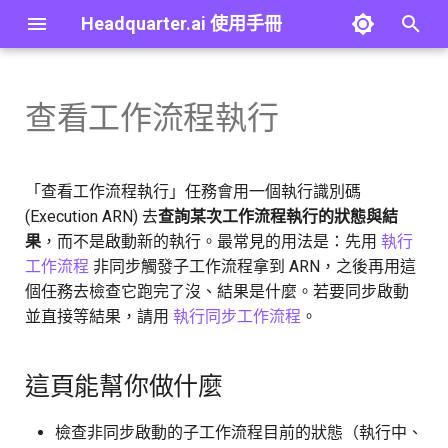
Headquarter.ai 使用手冊
打
字
查看工作流程執行
概覽
建立 Agent
概覽
這頁能幫你做什麼
概覽
概覽
概覽
概覽
最佳實踐
第一個 Agent
概覽
進
行
快速開始
Copilot
JSONPath 語法
開始前
大型語言模型
群組
個人資料
前置準備：建立知識庫
疑難排解
第一個工作流程
內建工具
「查看工作流程執行」任務會用一個執行識別碼
搜
(Execution ARN) 去
查詢某次工作流程執行的狀態與結
概念
Agent 設定總覽
Template 語法
嵌入模型
使用者
安全
教學 01：建立 QA Agent
詞彙表
最小可跟做範例：先觸發、
檢索工具
果
，而不是啟動新的執行。最常見的用法是：先用
執行
尋
再查詢
工作流程
非同步觸發子工作流程拿到 ARN，之後再用這
通用介面元件
工具設定
變數 (Variable)
樣板
使用者對話記錄
API 金鑰
教學 02：為 Agent 連接 MCP
常見問題
搜尋引擎工具
個任務去檢查它跑完了沒、結果是什麼。若要同步啟動
操作步驟
工具
並直接等結果，請用
執行同步工作流程
。
與 Agent 對話
外部記憶體
知識庫
身分驗證
工作流程工具
完整欄位說明
教學 03：將 Agent 發佈為
MCP 伺服器
版本紀錄
進階：Path Parameters
檢索器
應用程式 API 金鑰
MCP 伺服器工具
這頁能幫你做什麼
執行設定（摺疊區塊）
教學 04：建立 RAG Workflow
進階：外部記憶體語法
排序器
用量
技能工具
檢查非同步啟動的子工作流程目前的狀態（執行中、