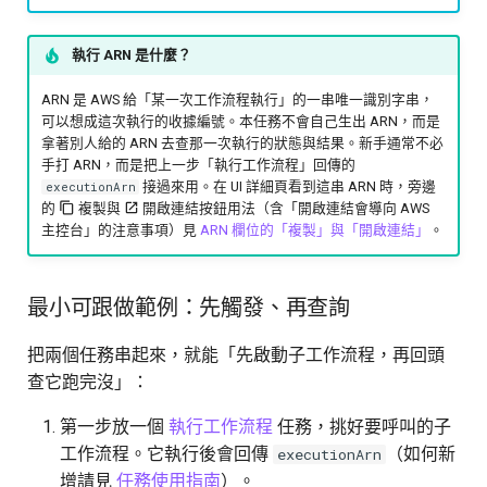
技能
執行 ARN 是什麼？
ARN 是 AWS 給「某一次工作流程執行」的一串唯一識別字串，
可以想成這次執行的收據編號。本任務不會自己生出 ARN，而是
拿著別人給的 ARN 去查那一次執行的狀態與結果。新手通常不必
手打 ARN，而是把上一步「執行工作流程」回傳的
接過來用。在 UI 詳細頁看到這串 ARN 時，旁邊
executionArn
的
複製與
開啟連結按鈕用法（含「開啟連結會導向 AWS
主控台」的注意事項）見
ARN 欄位的「複製」與「開啟連結」
。
最小可跟做範例：先觸發、再查詢
把兩個任務串起來，就能「先啟動子工作流程，再回頭
查它跑完沒」：
第一步放一個
執行工作流程
任務，挑好要呼叫的子
工作流程。它執行後會回傳
（如何新
executionArn
增請見
任務使用指南
）。