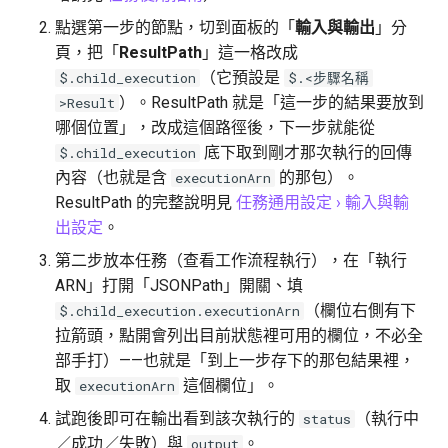
點選第一步的節點，切到面板的「
輸入與輸出
」分
頁，把「
ResultPath
」這一格改成
（它預設是
$.child_execution
$.<步驟名稱
）。ResultPath 就是「這一步的結果要放到
>Result
哪個位置」，改成這個路徑後，下一步就能從
底下取到剛才那次執行的回傳
$.child_execution
內容（也就是含
的那包）。
executionArn
ResultPath 的完整說明見
任務通用設定 › 輸入與輸
出設定
。
第二步放本任務（查看工作流程執行），在「執行
ARN」打開「JSONPath」開關、填
（欄位右側有下
$.child_execution.executionArn
拉箭頭，點開會列出目前狀態裡可用的欄位，不必全
部手打）——也就是「到上一步存下的那包結果裡，
取
這個欄位」。
executionArn
試跑後即可在輸出看到該次執行的
（執行中
status
／成功／失敗）與
。
output