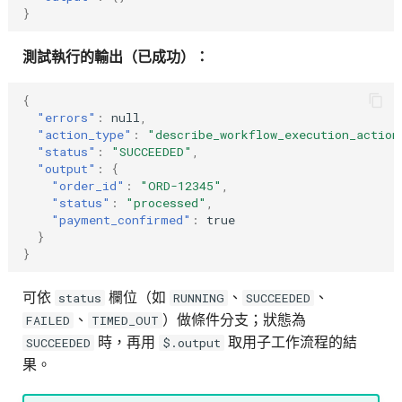
}
測試執行的輸出（已成功）：
{
"errors"
:
null
,
"action_type"
:
"describe_workflow_execution_action
"status"
:
"SUCCEEDED"
,
"output"
:
{
"order_id"
:
"ORD-12345"
,
"status"
:
"processed"
,
"payment_confirmed"
:
true
}
}
可依
欄位（如
、
、
status
RUNNING
SUCCEEDED
、
）做條件分支；狀態為
FAILED
TIMED_OUT
時，再用
取用子工作流程的結
SUCCEEDED
$.output
果。