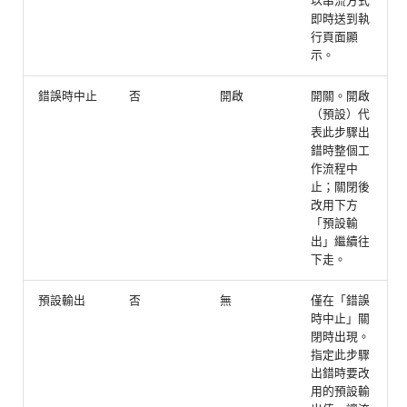
以串流方式
即時送到執
行頁面顯
示。
錯誤時中止
否
開啟
開關。開啟
（預設）代
表此步驟出
錯時整個工
作流程中
止；關閉後
改用下方
「預設輸
出」繼續往
下走。
預設輸出
否
無
僅在「錯誤
時中止」關
閉時出現。
指定此步驟
出錯時要改
用的預設輸