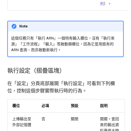
例
）。
Note
這個任務只有「執行 ARN」一個特有輸入欄位，沒有「執行來
源」「工作流程」「輸入」等啟動類欄位，因為它是用既有的
ARN 查詢、而非啟動新執行。
執行設定（摺疊區塊）
在「設定」分頁底部展開「執行設定」可看到下列欄
位，控制這個步驟實際執行時的行為。
欄位
必填
預設
說明
上傳輸出至
否
關閉
開關。查回
外部記憶體
來的輸出資
料量很大時