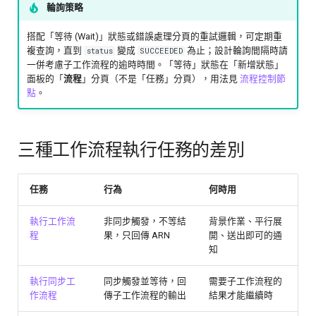
輪詢策略
搭配「等待 (Wait)」狀態或錯誤處理分頁的重試邏輯，可定期重
複查詢，直到
變成
為止；設計輪詢間隔時請
status
SUCCEEDED
一併考慮子工作流程的逾時時間。「等待」狀態在「新增狀態」
面板的「
流程
」分頁（不是「任務」分頁），用法見
流程控制節
點
。
三種工作流程執行任務的差別
任務
行為
何時用
執行工作流
非同步觸發，不等結
背景作業、平行展
程
果，只回傳 ARN
開、送出即可的通
知
執行同步工
同步觸發並等待，回
需要子工作流程的
作流程
傳子工作流程的輸出
結果才能繼續時