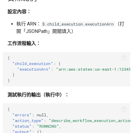
設定內容：
執行 ARN：
（打
$.child_execution.executionArn
開「JSONPath」開關填入）
工作流程輸入：
{
"child_execution"
:
{
"executionArn"
:
"arn:aws:states:us-east-1:123456
}
}
測試執行的輸出（執行中）：
{
"errors"
:
null
,
"action_type"
:
"describe_workflow_execution_action
"status"
:
"RUNNING"
,
"output"
:
{}