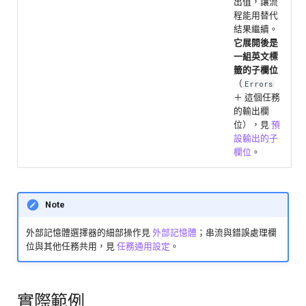
出值，讓流
程能用替代
結果繼續。
它展開後是
一組英文標
籤的子欄位
（
Errors
＋ 這個任務
的輸出欄
位），見
預
設輸出的子
欄位
。
Note
外部記憶體選擇器的細部操作見
外部記憶體
；串流與錯誤處理欄
位與其他任務共用，見
任務通用設定
。
實際範例