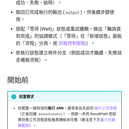
實際範例
成功、失敗、逾時）。
分割器
Lambda 工具
取回已完成執行的輸出 (
)，供後續步驟使
output
三種工作流程執行任務的差別
用。
載入器
API 工具
搭配「等待 (Wait)」狀態或重試邏輯，做出「輪詢直
下一步
到完成」的協調模式（「等待」在「新增狀態」面板
連結器
HTTP 工具
的「流程」分頁，見
流程控制節點
）。
搜尋引擎
Agent 工具
依執行狀態建立條件分支（例如成功才繼續、失敗就
走補救流程）。
MCP 伺服器
Athena 工具
開始前
資料集
OpenSearch 工具
儲存庫
MySQL 工具
前置需求
變數
Redshift 工具
你需要一個有效的
執行 ARN
。通常來自先前的
執行工作流程
（它會回傳
），用那一步的 ResultPath 把結
executionArn
果存進工作流程狀態後再傳給本任務（做法見下方
最小可跟
Agent
做範例
）。