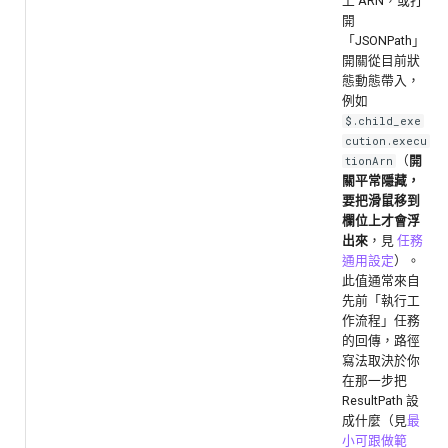
上 ARN，或打
開
「JSONPath」
開關從目前狀
態動態帶入，
例如
$.child_exe
cution.execu
（
開
tionArn
關平常隱藏，
要把滑鼠移到
欄位上才會浮
出來
，見
任務
通用設定
）。
此值通常來自
先前「執行工
作流程」任務
的回傳，路徑
寫法取決於你
在那一步把
ResultPath 設
成什麼（見
最
小可跟做範